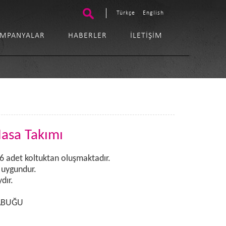
Türkçe
English
MPANYALAR
HABERLER
İLETIŞIM
asa Takımı
,6 adet koltuktan oluşmaktadır.
 uygundur.
dır.
KABUĞU