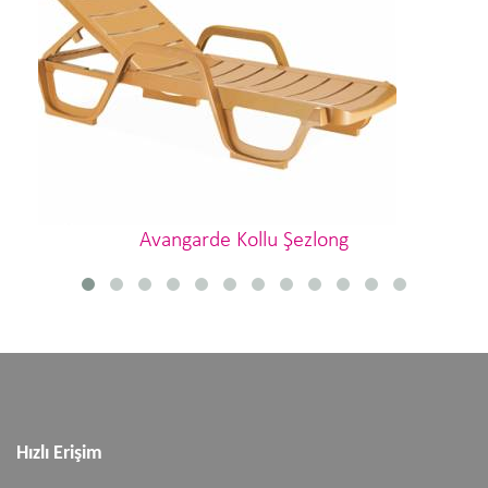
Avangarde Kollu Şezlong
Hızlı Erişim