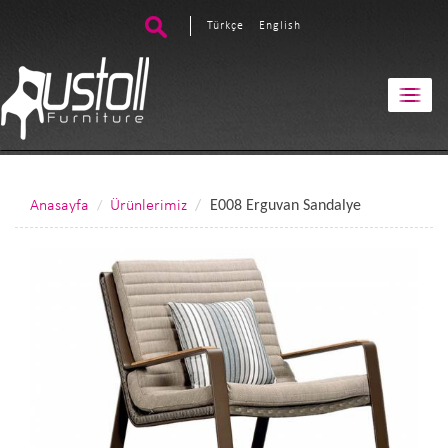
Türkçe
English
Anasayfa
Ürünlerimiz
E008 Erguvan Sandalye