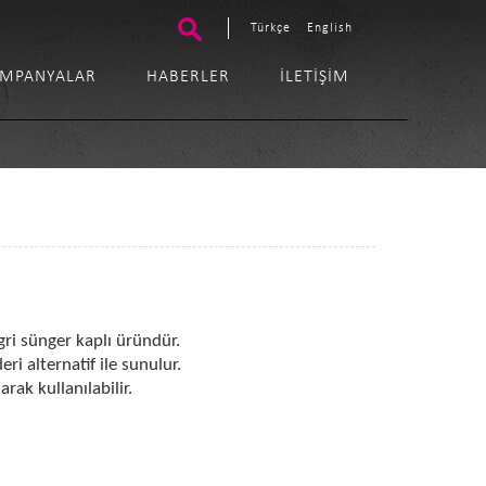
Türkçe
English
MPANYALAR
HABERLER
İLETIŞIM
ri sünger kaplı üründür.
eri alternatif ile sunulur.
rak kullanılabilir.