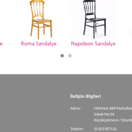
e
Roma Sandalye
Napoleon Sandalye
İletişim Bilgileri
Adres :
Mehmet Akif Mahallesi
Sokak No:56
Küçükçekmece / İstanb
Telefon :
05302387520