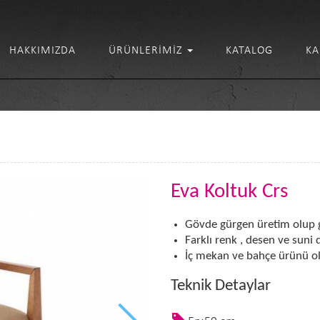
HAKKIMIZDA
ÜRÜNLERIMIZ
KATALOG
KA
Eva Koltuk Crs
Gövde gürgen üretim olup g
Farklı renk , desen ve suni d
İç mekan ve bahçe ürünü ola
Teknik Detaylar