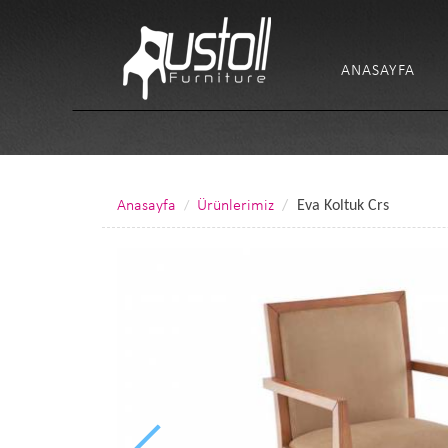
ANASAYFA
Anasayfa
Ürünlerimiz
Eva Koltuk Crs