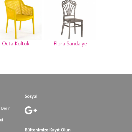
Octa Koltuk
Flora Sandalye
Elizabeth Sa
Sosyal
 Derin
ul
Bültenimize Kayıt Olun