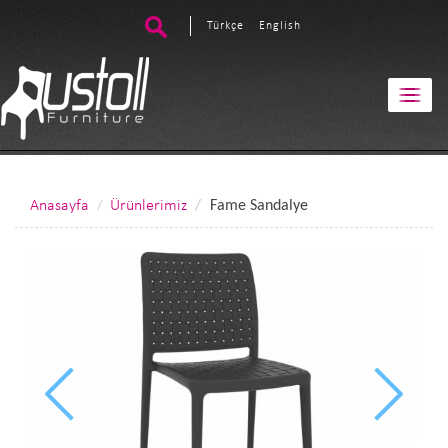
Türkçe
English
Anasayfa
Ürünlerimiz
Fame Sandalye