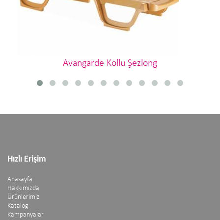
Avangarde Kollu Şezlong
Hızlı Erişim
Anasayfa
Hakkımızda
Ürünlerimiz
Katalog
Kampanyalar