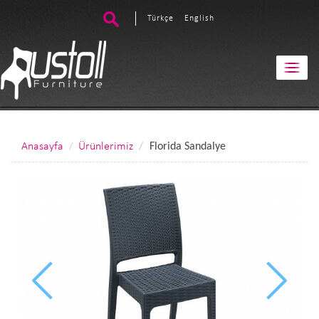
Türkçe
English
Anasayfa
Ürünlerimiz
Florida Sandalye