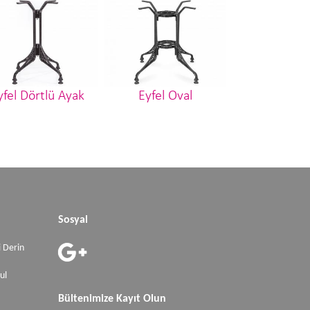
yfel Dörtlü Ayak
Eyfel Oval
Eyfel İkili
Sosyal
 Derin
ul
Bültenimize Kayıt Olun