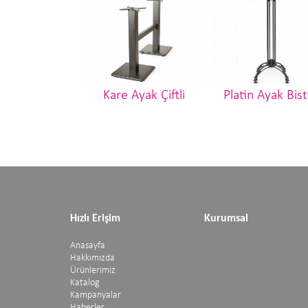
Kare Ayak Çiftli
Platin Ayak Bis
Hızlı Erişim
Kurumsal
Anasayfa
Hakkımızda
Ürünlerimiz
Katalog
Kampanyalar
Haberler