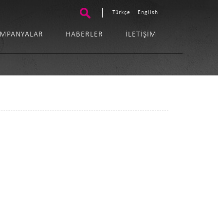
Türkçe
English
MPANYALAR
HABERLER
İLETIŞIM