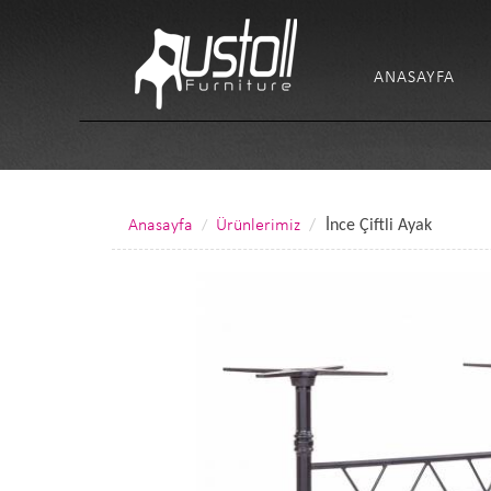
ANASAYFA
Anasayfa
Ürünlerimiz
İnce Çiftli Ayak