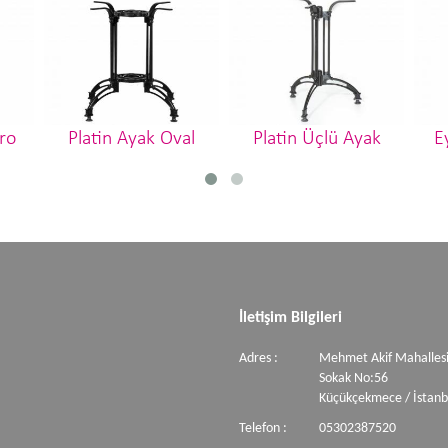
tro
Platin Ayak Oval
Platin Üçlü Ayak
E
İletişim Bilgileri
Adres :
Mehmet Akif Mahallesi
Sokak No:56
Küçükçekmece / İstanb
Telefon :
05302387520