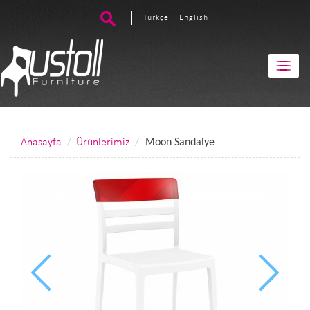
Türkçe
English
Anasayfa
Ürünlerimiz
Moon Sandalye