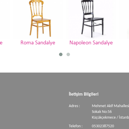
e
Roma Sandalye
Napoleon Sandalye
İletişim Bilgileri
Adres :
Mehmet Akif Mahallesi
Sokak No:56
Küçükçekmece / İstanb
Telefon :
05302387520