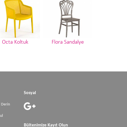
Octa Koltuk
Flora Sandalye
Elizabeth Sa
Sosyal
 Derin
ul
Bültenimize Kayıt Olun