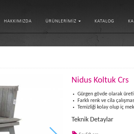
HAKKIMIZDA
ÜRÜNLERIMIZ
KATALOG
KA
Nidus Koltuk Crs
Gürgen gövde olarak üretil
Farklı renk ve cila çalışma
Temizliği kolay olup iç me
Teknik Detaylar