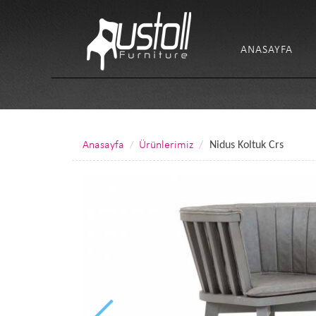
ANASAYFA
Anasayfa
Ürünlerimiz
Nidus Koltuk Crs