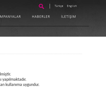
Türkçe
English
MPANYALAR
HABERLER
İLETIŞIM
miştir.
sı yapılmaktadır.
kan kullanıma uygundur.