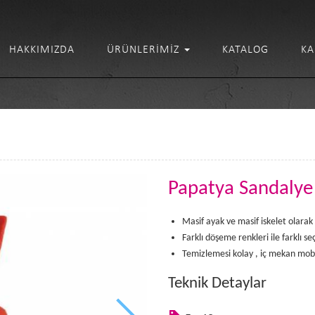
HAKKIMIZDA
ÜRÜNLERIMIZ
KATALOG
KA
Papatya Sandalye
Masif ayak ve masif iskelet olarak 
Farklı döşeme renkleri ile farklı s
Temizlemesi kolay , iç mekan mobi
Teknik Detaylar