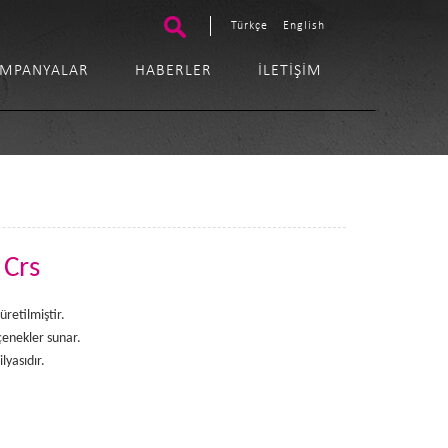
Türkçe
English
MPANYALAR
HABERLER
İLETIŞIM
 Crs
üretilmiştir.
eçenekler sunar.
lyasıdır.