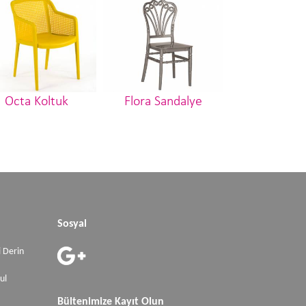
Octa Koltuk
Flora Sandalye
Elizabeth Sa
Sosyal
 Derin
ul
Bültenimize Kayıt Olun