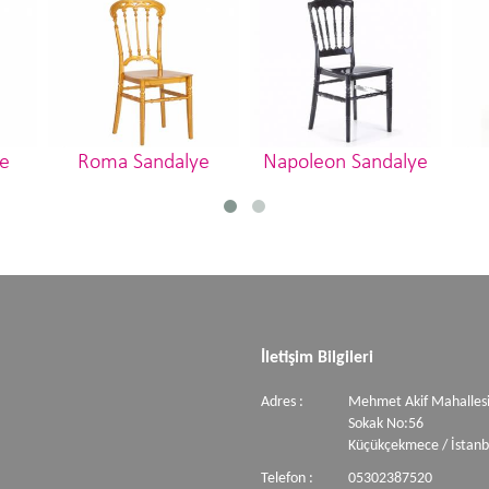
e
Roma Sandalye
Napoleon Sandalye
İletişim Bilgileri
Adres :
Mehmet Akif Mahallesi
Sokak No:56
Küçükçekmece / İstanb
Telefon :
05302387520