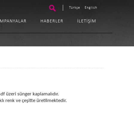
Türkçe
English
MPANYALAR
HABERLER
İLETIŞIM
f üzeri sünger kaplamalıdır.
lı renk ve çeşitte üretilmektedir.