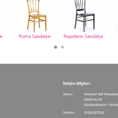
e
Roma Sandalye
Napoleon Sandalye
İletişim Bilgileri
Adres :
Mehmet Akif Mahallesi
Sokak No:56
Küçükçekmece / İstanb
Telefon :
05302387520