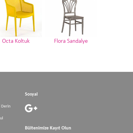
Octa Koltuk
Flora Sandalye
Elizabeth Sa
Sosyal
 Derin
ul
Bültenimize Kayıt Olun