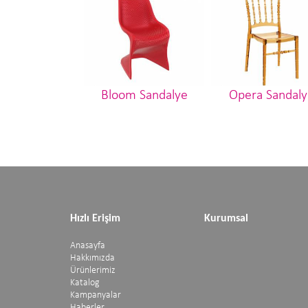
Bloom Sandalye
Opera Sandaly
Hızlı Erişim
Kurumsal
Anasayfa
Hakkımızda
Ürünlerimiz
Katalog
Kampanyalar
Haberler