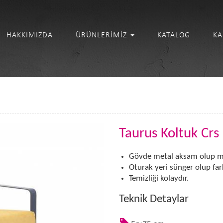
HAKKIMIZDA
ÜRÜNLERIMIZ
KATALOG
KA
Taurus Koltuk Crs
Gövde metal aksam olup md
Oturak yeri sünger olup fark
Temizliği kolaydır.
Teknik Detaylar