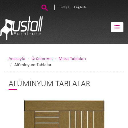
Türkçe
English
Anasayfa
Ürünlerimiz
Masa Tablaları
Alüminyum Tablalar
ALÜMINYUM TABLALAR